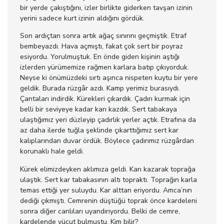
bir yerde çakıştığını, izler birlikte giderken tavşan izinin
yerini sadece kurt izinin aldığını gördük.
Son ardıçtan sonra artık ağaç sınırını geçmiştik. Etraf
bembeyazdı. Hava açmıştı, fakat çok sert bir poyraz
esiyordu. Yorulmuştuk. En önde giden kişinin aştığı
izlerden yürümemize rağmen karlara batıp çıkıyorduk.
Neyse ki önümüzdeki sırtı aşınca nispeten kuytu bir yere
geldik. Burada rüzgâr azdı. Kamp yerimiz burasıydı.
Çantaları indirdik. Kürekleri çıkardık. Çadırı kurmak için
belli bir seviyeye kadar karı kazdık. Sert tabakaya
ulaştığımız yeri düzleyip çadırlık yerler açtık. Etrafına da
az daha ilerde tuğla şeklinde çıkarttığımız sert kar
kalıplarından duvar ördük. Böylece çadırımız rüzgârdan
korunaklı hale geldi.
Kürek elimizdeyken aklımıza geldi. Karı kazarak toprağa
ulaştık. Sert kar tabakasının altı topraktı. Toprağın karla
temas ettiği yer suluydu. Kar alttan eriyordu. Amca’nın
dediği çıkmıştı. Cemrenin düştüğü toprak önce kardeleni
sonra diğer canlıları uyandırıyordu. Belki de cemre,
kardelende vücut bulmuştu. Kim bilir?