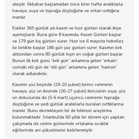
ateştir. İlkbahar başlamadan önce birer hafta aralıklarla
havaya, suya ve toprağa düştüğüne ve onları ısıttığına
inanılır.
Eskiler 365 günlük yılı kasım ve hızır günleri olarak ikiye
ayırmışlardı. Buna göre 8 kasımda, Kasım Günleri başlar
ve 179 gün kış günleri sürer. Hızır ise 6 mayısta hıdrellez
ile birlikte başlar 186 gün yaz günleri sürer. Kasımın kırk
altısından sonra 80 günlük kışın en soğuk günleri başlar.
Bunun ilk kırk günü “kırk gün” anlamına gelen “erbain”,
sonraki elli gün de “elli gün” anlamına gelen “hamsin”
olarak adlandırılır.
Kasımın yüz beşinde (19-20 şubat) birinci cemrenin
havaya, yüz on ikisinde (26-27 şubat) ikincisinin suya, yüz
on dokuzunda da (5-6 mart) üçüncü cemrenin toprağa
düştüğüne ve yedi günlük aralıklarla buraları ısıttıklarına
inanılır. Bunu destekleyen bir de bilimsel araştırma
bulunmaktadır. İstanbul’da 60 yıllık bir dönem için yapılan
çalışmada da cemre günlerinde ortalama sıcaklık
eğrilerinde ani yükselmeler belirlenmiştir.