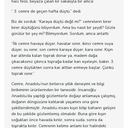
hacı fesli, beyaza çalan kır sakalıyla bir amca:
“ 3. cemre de geçen hafta düştü.” dedi.
Biz de sorduk: “Karaya düştü değil mi?” cemrelerin birer
birer düştüğünü biliyordum. Ama bu nasıl bir şeydi? Gözle
görülür bir şey mi? Bilmiyordum. Sordum, amca anlattı:
“İlk cemre havaya düşer, havalar ısınır, ikinci cemre suya
düşer, su ısınır, son cemre karaya düşer, kara ısınır. Kışın
kar altında kalan toprak donar ya, madem dağa
çıkacaksınız çıkınca toprağa kadar karı eşeleyin, bakın. 3.
cemre düştükten sonra kar alttan erimeye başlar. Çünkü
toprak ısınır.”
Cemre, Anadolu’nun binlerce yıllık deneyimi ve bilgi
birikiminin ürünlerinden bir tanesidir. İnsanoğlu
Anadolu’da yaptığı gözlemlerle doğayı anlamaya çalışmış,
doğanın döngüsüne katılarak yaşamını ona göre
şekillendirmiştir. Anadolu insanı kışın bitip baharın gelişini
de bu şekilde gözlemlemiş olmalıdır. Buna göre kışın
soğukları önce havada kırılır, sonra suda, sonra da
toprakta kırılır. Cemrenin kelime anlamı kor halindeki