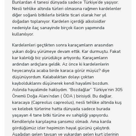
Bunlardan 4 tanesi dünyada sadece Türkiye’de yaşıyor.
Nesli tehlike altında türleri olmasına rağmen kardelenler
diğer soğanlı bitkilerle birlikte ticari olarak her yıl
doğadan toplanıyor. Kardelen içerdiği alkoloidler
nedeniyle ilaç sanayinde birçok ilacın yapımında
kullanılıyor.
Kardelenleri geçtikten sonra karaçamların arasından
yukarı doğru yürümeye devam ettik. Kar durmuştu. Fakat
kar kalınlığı biz yürüdükçe artıyordu. Karaçamların
ardından ardıçlara geldik. Az önce ki kardelenlerin
heyecanıyla acaba birde karaca görür müyüz? diye
düşünüyordum. Kalabalıktan dolayı çoktan
kaybolduklarını düşünerek kendi hayalimi bozdum.
Aslında hayalimde haklıydım. “Bozdağlar” Türkiye’nin 305
Önemli Doğa Alanı’ndan ( ÖDA ) birisiydi. Bu dağlar,
karacaya (Capreolus capreolus), nesli tehlike altında kuş
ve kelebek türlerine hatta dünyada sadece burada
yaşayan 4 tane bitki türüne ev sahipliği yapıyordu.
Kendileriyle karşılaşma şansımız olmadı. Ama karda
gördüğümüz izler hepimizin hayal gücünü çalıştırdı.
Aşağıdan gelen tavşan ve yukardan gelen kurt izlerinin