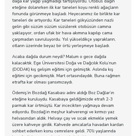
dağa kar yağıp yağmadığı tartışılıyordu. Otobüs dağın
eteğine dolanırken ilk kar taneleri koyu renkli ağaçların
fonunda görünmeye başladı. Heyecanımız ile birlikte kar
taneleri de artıyordu. Kar taneleri gökyüzünden nazlı
gelin gibi süzüm süzüm süzülerek otobüsün camına
yaklaşıyor, ordan ufak bir hava akımına kapılıp cama
çarpmadan savruluyordu. Yol yükseldikçe yaprakların,
otların üzerinde beyaz bir örtü yerleşmeye başladı.
Acaba dağda durum neydi? Malum o gece dağda
kalacaktık. Ege Üniversitesi Doğa ve Dağcılık Kolu’nun
(DODAK) kış gelişim eğitimi için gelmiştik. Aslında kış
eğitimi için gecikmiştik. Mart ortasındaydık. Buna rağmen
etrafta kar olması şansımızaydı.
Ödemiş’in Bozdağ Kasabası adını aldığı Boz Dağlar’ın
eteğine kuruluydu. Kasabaya geldiğimizde etrafı 2-3
parmak kar örtmüştü. Kar incecikten yağmaya devam
ediyordu. Bozdağ’ın meşhur kahverengi ve kırmızı yaz
helvasından aldık. Helvayı çay ve sıcak ekmekle yemek
üzere kahveye girdik. Kahvede amcalarla havadan kardan
sohbet ederken konu cemrelere geldi. 70’li yaşlarında