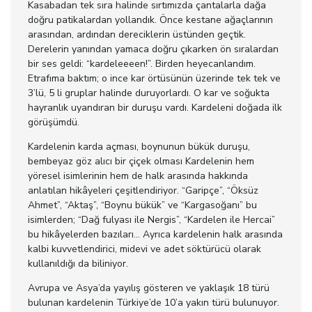
Kasabadan tek sıra halinde sırtımızda çantalarla dağa
doğru patikalardan yollandık. Önce kestane ağaçlarının
arasından, ardından dereciklerin üstünden geçtik.
Derelerin yanından yamaca doğru çıkarken ön sıralardan
bir ses geldi: “kardeleeeen!”. Birden heyecanlandım.
Etrafıma baktım; o ince kar örtüsünün üzerinde tek tek ve
3’lü, 5 li gruplar halinde duruyorlardı. O kar ve soğukta
hayranlık uyandıran bir duruşu vardı. Kardeleni doğada ilk
görüşümdü.
Kardelenin karda açması, boynunun bükük duruşu,
bembeyaz göz alıcı bir çiçek olması Kardelenin hem
yöresel isimlerinin hem de halk arasında hakkında
anlatılan hikâyeleri çeşitlendiriyor. “Garipçe”, “Öksüz
Ahmet”, “Aktaş”, “Boynu bükük” ve “Kargasoğanı” bu
isimlerden; “Dağ fulyası ile Nergis”, “Kardelen ile Hercai”
bu hikâyelerden bazıları… Ayrıca kardelenin halk arasında
kalbi kuvvetlendirici, midevi ve adet söktürücü olarak
kullanıldığı da biliniyor.
Avrupa ve Asya’da yayılış gösteren ve yaklaşık 18 türü
bulunan kardelenin Türkiye’de 10’a yakın türü bulunuyor.