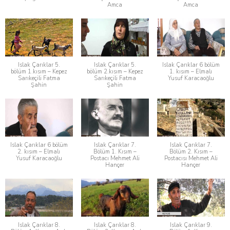
Amca
Amca
Islak Çarıklar 5.
Islak Çarıklar 5.
Islak Çarıklar 6 bölüm
bölüm 1.kısım – Kepez
bölüm 2.kısım – Kepez
1. kısım – Elmalı
Sarıkeçili Fatma
Sarıkeçili Fatma
Yusuf Karacaoğlu
Şahin
Şahin
Islak Çarıklar 6 bölüm
Islak Çarıklar 7.
Islak Çarıklar 7.
2. kısım – Elmalı
Bölüm 1. Kısım –
Bölüm 2. Kısım –
Yusuf Karacaoğlu
Postacı Mehmet Ali
Postacısı Mehmet Ali
Hançer
Hançer
Islak Çarıklar 8.
Islak Çarıklar 8.
Islak Çarıklar 9.