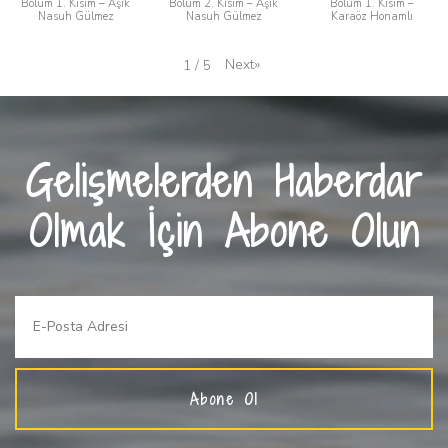
Bölüm 1. Kısım – Aşık
Bölüm 2. Kısım – Aşık
Bölüm 1. Kısım –
Nasuh Gülmez
Nasuh Gülmez
Karaöz Honamlı
Next
»
1
/
5
Gelişmelerden Haberdar
Olmak İçin Abone Olun
Abone Ol