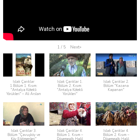
Next
»
1
/
5
Islak Çarıklar
Islak Çarıklar 1.
Islak Çarıklar 2.
1.Bölüm 1. Kısım:
Bölüm 2. Kısım:
Bölüm "Kazana
"Antalya Kötekli
"Antalya Kötekli
Kapanan"
Yörükleri" – Ali Arslan
Yörükleri"
Islak Çarıklar 3.
Islak Çarıklar 4.
Islak Çarıklar 4.
Bölüm "Çavuşköy ve
Bölüm 1. Kısım –
Bölüm 2. Kısım –
Köy Eğitmenleri"
Döşemealtı Halil
Döşemealtı Halil