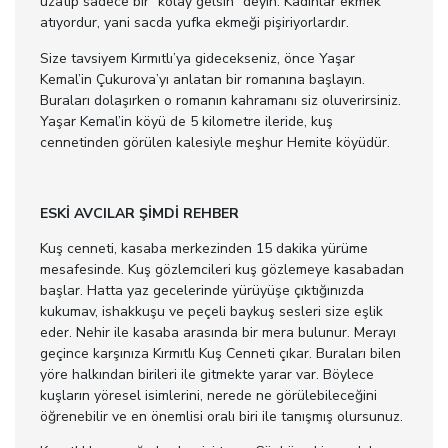
uzatıp sadece bir “kolay gelsin” deyin. Kadınlar ekmek
atıyordur, yani sacda yufka ekmeği pişiriyorlardır.
Size tavsiyem Kırmıtlı’ya gidecekseniz, önce Yaşar
Kemal’in Çukurova’yı anlatan bir romanına başlayın.
Buraları dolaşırken o romanın kahramanı siz oluverirsiniz.
Yaşar Kemal’in köyü de 5 kilometre ileride, kuş
cennetinden görülen kalesiyle meşhur Hemite köyüdür.
ESKİ AVCILAR ŞİMDİ REHBER
Kuş cenneti, kasaba merkezinden 15 dakika yürüme
mesafesinde. Kuş gözlemcileri kuş gözlemeye kasabadan
başlar. Hatta yaz gecelerinde yürüyüşe çıktığınızda
kukumav, ishakkuşu ve peçeli baykuş sesleri size eşlik
eder. Nehir ile kasaba arasında bir mera bulunur. Merayı
geçince karşınıza Kırmıtlı Kuş Cenneti çıkar. Buraları bilen
yöre halkından birileri ile gitmekte yarar var. Böylece
kuşların yöresel isimlerini, nerede ne görülebileceğini
öğrenebilir ve en önemlisi oralı biri ile tanışmış olursunuz.