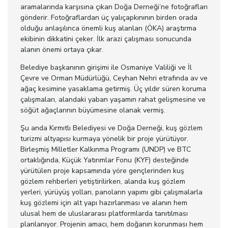
aramalarında karşısına çıkan Doğa Derneği’ne fotoğrafları
gönderir. Fotoğraflardan üç yalıçapkınının birden orada
olduğu anlaşılınca önemli kuş alanları (ÖKA) araştırma
ekibinin dikkatini çeker. İlk arazi çalışması sonucunda
alanın önemi ortaya çıkar.
Belediye başkanının girişimi ile Osmaniye Valiliği ve İl
Çevre ve Orman Müdürlüğü, Ceyhan Nehri etrafında av ve
ağaç kesimine yasaklama getirmiş. Üç yıldır süren koruma
çalışmaları, alandaki yaban yaşamın rahat gelişmesine ve
söğüt ağaçlarının büyümesine olanak vermiş.
Şu anda Kırmıtlı Belediyesi ve Doğa Derneği, kuş gözlem
turizmi altyapısı kurmaya yönelik bir proje yürütüyor.
Birleşmiş Milletler Kalkınma Programı (UNDP) ve BTC
ortaklığında, Küçük Yatırımlar Fonu (KYF) desteğinde
yürütülen proje kapsamında yöre gençlerinden kuş
gözlem rehberleri yetiştirilirken, alanda kuş gözlem
yerleri, yürüyüş yolları, panoların yapımı gibi çalışmalarla
kuş gözlemi için alt yapı hazırlanması ve alanın hem
ulusal hem de uluslararası platformlarda tanıtılması
planlanıyor. Projenin amacı, hem doğanın korunması hem