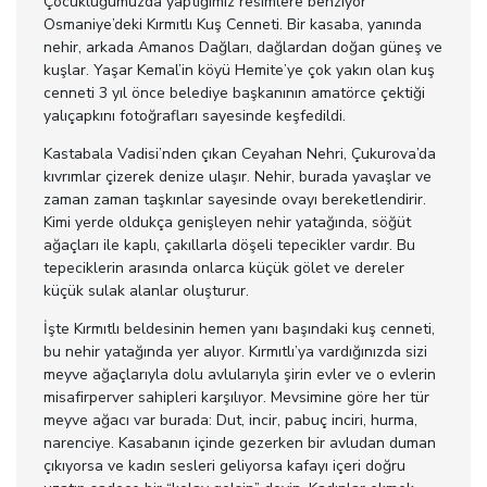
Çocukluğumuzda yaptığımız resimlere benziyor
Osmaniye’deki Kırmıtlı Kuş Cenneti. Bir kasaba, yanında
nehir, arkada Amanos Dağları, dağlardan doğan güneş ve
kuşlar. Yaşar Kemal’in köyü Hemite’ye çok yakın olan kuş
cenneti 3 yıl önce belediye başkanının amatörce çektiği
yalıçapkını fotoğrafları sayesinde keşfedildi.
Kastabala Vadisi’nden çıkan Ceyahan Nehri, Çukurova’da
kıvrımlar çizerek denize ulaşır. Nehir, burada yavaşlar ve
zaman zaman taşkınlar sayesinde ovayı bereketlendirir.
Kimi yerde oldukça genişleyen nehir yatağında, söğüt
ağaçları ile kaplı, çakıllarla döşeli tepecikler vardır. Bu
tepeciklerin arasında onlarca küçük gölet ve dereler
küçük sulak alanlar oluşturur.
İşte Kırmıtlı beldesinin hemen yanı başındaki kuş cenneti,
bu nehir yatağında yer alıyor. Kırmıtlı’ya vardığınızda sizi
meyve ağaçlarıyla dolu avlularıyla şirin evler ve o evlerin
misafirperver sahipleri karşılıyor. Mevsimine göre her tür
meyve ağacı var burada: Dut, incir, pabuç inciri, hurma,
narenciye. Kasabanın içinde gezerken bir avludan duman
çıkıyorsa ve kadın sesleri geliyorsa kafayı içeri doğru