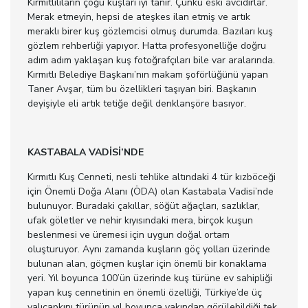
Kırmıtlılıların çoğu kuşları iyi tanır. Çünkü eski avcıdırlar.
Merak etmeyin, hepsi de ateşkes ilan etmiş ve artık
meraklı birer kuş gözlemcisi olmuş durumda. Bazıları kuş
gözlem rehberliği yapıyor. Hatta profesyonelliğe doğru
adım adım yaklaşan kuş fotoğrafçıları bile var aralarında.
Kırmıtlı Belediye Başkanı’nın makam şoförlüğünü yapan
Taner Avşar, tüm bu özellikleri taşıyan biri. Başkanın
deyişiyle eli artık tetiğe değil denklanşöre basıyor.
KASTABALA VADİSİ’NDE
Kırmıtlı Kuş Cenneti, nesli tehlike altındaki 4 tür kızböceği
için Önemli Doğa Alanı (ÖDA) olan Kastabala Vadisi’nde
bulunuyor. Buradaki çakıllar, söğüt ağaçları, sazlıklar,
ufak göletler ve nehir kıyısındaki mera, birçok kuşun
beslenmesi ve üremesi için uygun doğal ortam
oluşturuyor. Aynı zamanda kuşların göç yolları üzerinde
bulunan alan, göçmen kuşlar için önemli bir konaklama
yeri. Yıl boyunca 100’ün üzerinde kuş türüne ev sahipliği
yapan kuş cennetinin en önemli özelliği, Türkiye’de üç
yalıçapkını türünün yıl boyunca yakından görülebildiği tek