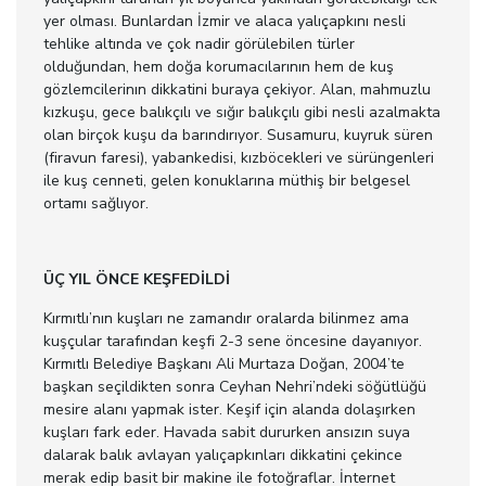
yer olması. Bunlardan İzmir ve alaca yalıçapkını nesli
tehlike altında ve çok nadir görülebilen türler
olduğundan, hem doğa korumacılarının hem de kuş
gözlemcilerinın dikkatini buraya çekiyor. Alan, mahmuzlu
kızkuşu, gece balıkçılı ve sığır balıkçılı gibi nesli azalmakta
olan birçok kuşu da barındırıyor. Susamuru, kuyruk süren
(firavun faresi), yabankedisi, kızböcekleri ve sürüngenleri
ile kuş cenneti, gelen konuklarına müthiş bir belgesel
ortamı sağlıyor.
ÜÇ YIL ÖNCE KEŞFEDİLDİ
Kırmıtlı’nın kuşları ne zamandır oralarda bilinmez ama
kuşçular tarafından keşfi 2-3 sene öncesine dayanıyor.
Kırmıtlı Belediye Başkanı Ali Murtaza Doğan, 2004’te
başkan seçildikten sonra Ceyhan Nehri’ndeki söğütlüğü
mesire alanı yapmak ister. Keşif için alanda dolaşırken
kuşları fark eder. Havada sabit dururken ansızın suya
dalarak balık avlayan yalıçapkınları dikkatini çekince
merak edip basit bir makine ile fotoğraflar. İnternet