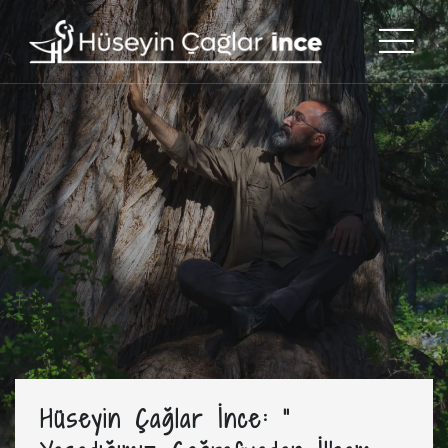
Hüseyin Çağlar İnce: “