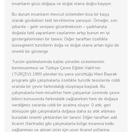
insanların gözü doğaya ve doğal olana doğru kayıyor.
Bu durum insanların mevcut sistemden kısa bir kaçış
olarak gördükleri tatil tercihlerine yansıyor. Örneğin, son
yıllarda – gelir seviyesi gözetmeksizin – çadırlarıyla
doğada tatil yapanların sayılarının artışı bunun en iyi
göstergelerinden bir tanesi. Diğer taraftan özellikle
lüxsegment turistlerin doğa ve doğal olana artan ilgisi de
önemli bir gösterge.
Turizm işletmelerinde kalite yönetim sistemlerinin
benimsenmesi ve Türkiye Çevre Eğitim Vakfı’nın
(TÜRÇEV) 1993 yılından bu yana yürüttüğü Mavi Bayrak
programı gibi çalışmalarla özellikle turistik tesislerde ciddi
oranda bir çevre farkındalığı oluşmaya başladı. Bu
çalışmalarla hem misafirler hem çalışanlar üzerinde çevre
bilinci konusunda farkındalık sağlanırken hem de doğaya
verdiğimiz zararda ciddi bir azalma oluyor. 0 atık, geri
dönüşüm gibi çalışmalarla doğaya daha az atık atılması
buradaki önemli çıktılardan bir tanesi. Diğer taraftan adil
ticaret (fairtrade) gibi çalışmalarla bölge insanına katkı
sağlanması ve alınan ürün için uzun ticaret yollarına