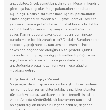
anlayabileceği çok somut bir ilişki vardır. Meşenin kendine
göre kışa hazırlığı olur. Meşe palamutları sonbaharda
olgunlaşır. Neslinin sürdürebilmesi için bu palamutların
etrafa dağılması ve toprakla buluşması gerekir. Böylece
yeni yeni meşe ağaçları olacaktır. Fakat burada bir faktör
vardır. Bilindiği üzere sincap meşe palamutlarını çok
sever. Karnını doyuruncaya kadar hepsini yer. Sincap
burada meşe için bir zararlı mıdır? Değildir. Buradan sonra
sincabın yaptığı hareket tam tersine meşenin sincap
sayesinde doğada var olduğunu bize gösterir. Çünkü
sincap fazla gelip yiyemediği palamutları toprağa veya
ağaç kovuklarına saklar. Toprağa sakladıklarını
unuttuğunda o palamutlar yeni yeni meşe ağaçları
meydana getirir.
Doğadan Alıp Doğaya Vermek
Meşe ağacı ile sincap arasındaki bu ilişki gibi ekosistemin
her yerinde benzer örnekler bulabilirsiniz. Ekosistemler
tüm canlı ve cansız varlıkların birlikte dengeli ilişkisi ile
vardır. Aslında sürdürülebilirlik kavramının tam da iyi
anlaşılabildiği an burasıdır. Doğada canlılar, doğadan