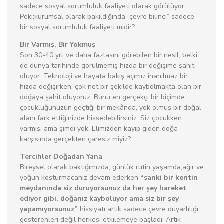
sadece sosyal sorumluluk faaliyeti olarak görülüyor.
Peki;kurumsal olarak bakıldığında “çevre bilinci” sadece
bir sosyal sorumluluk faaliyeti midir?
Bir Varmış, Bir Yokmuş
Son 30-40 yılı ve daha fazlasını görebilen bir nesil, belki
de dünya tarihinde görülmemiş hızda bir değişime şahit
oluyor. Teknoloji ve hayata bakış açımız inanılmaz bir
hızda değişirken, çok net bir şekilde kaybolmakta olan bir
doğaya şahit oluyoruz. Bunu en gerçekçi bir biçimde
çocukluğunuzun geçtiği bir mekânda, yok olmuş bir doğal
alanı fark ettiğinizde hissedebilirsiniz. Siz çocukken
varmış, ama şimdi yok. Elimizden kayıp giden doğa
karşısında gerçekten çaresiz miyiz?
Tercihler Doğadan Yana
Bireysel olarak baktığımızda, günlük rutin yaşamda,ağır ve
yoğun koşturmacanız devam ederken
“sanki bir kentin
meydanında siz duruyorsunuz da her şey hareket
ediyor gibi, doğanız kayboluyor ama siz bir şey
yapamıyorsunuz”
hissiyatı artık sadece çevre duyarlılığı
gösterenleri değil herkesi etkilemeye başladı. Artık