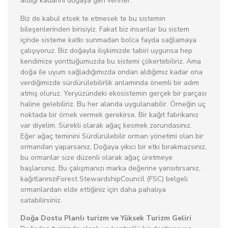
aldığı kadarını doğaya geri verirler.
Biz de kabul etsek te etmesek te bu sistemin
bileşenlerinden birisiyiz. Fakat biz insanlar bu sistem
içinde sisteme katkı sunmadan bolca fayda sağlamaya
çalışıyoruz. Biz doğayla ilişkimizde tabiri uygunsa hep
kendimize yonttuğumuzda bu sistemi çökertebiliriz. Ama
doğa ile uyum sağladığımızda ondan aldığımız kadar ona
verdiğimizde sürdürülebilirlik anlamında önemli bir adım
atmış oluruz. Yeryüzündeki ekosistemin gerçek bir parçası
haline gelebiliriz. Bu her alanda uygulanabilir. Örneğin uç
noktada bir örnek vermek gerekirse, Bir kağıt fabrikanız
var diyelim. Sürekli olarak ağaç kesmek zorundasınız.
Eğer ağaç teminini Sürdürülebilir orman yönetimi olan bir
ormandan yaparsanız, Doğaya yıkıcı bir etki bırakmazsınız,
bu ormanlar size düzenli olarak ağaç üretmeye
başlarsınız. Bu çalışmanızı marka değerine yansıtırsanız,
kağıtlarınızıForest StewardshipCouncil (FSC) belgeli
ormanlardan elde ettiğiniz için daha pahalıya
satabilirsiniz.
Doğa Dostu Planlı turizm ve Yüksek Turizm Geliri