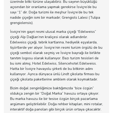
üzerinde bitki türüne ulaşabiliriz. Bu sayının büyüklüğü
açısından bir oranlama yapmak gerekirse İsviçre’de bu
sayı “1” dir. Doğa turizmi ile meşhur İsviçre’de bu tek
nadide çiçeğin ismi bir markadır; Grengiols Lalesi (Tulipa
grengiolensis).
İsviçre’nin gayri resmi ulusal marka çiçeği “Edelweiss”
çiçeği Alp Dağları’nın kraliçesi olarak adlandırılır.
Edelweiss çiçeği, tebrik kartlarına, hediyelik eşyalarda,
tişörtlerde yer alıyor. İsviçre’nin resmi turizm örgütü de bu
çiçeği sembol olarak seçmiş ve İsviçre bayrağı ile birlikte
tanıtım logosu olarak kullanıyor. Bazı turizm tesisleri de
bu ismi almış; Hotel Edelwiss, Silencehotel Edelweiss.
Hatta bir İsviçre havayolu şirketi de bu bitkinin adını
kullanıyor. Ayrıca dünyaca ünlü Lindt çikolata firması bu
çiçeği çikolata paketlerine amblem olarak koymaktadır.
Bizim doğal zenginliğimize baktığımızda “bize özgün”
oldukça zengin bir “Doğal Marka” havuzu ortaya çıkıyor.
Bu marka havuzu ile bir tesise özgün birçok pazarlama
argümanı geliştirilebilir. Doğa rehber kitapları, mini rotalar,
interaktif doğa panoları gibi birçok ürün ortaya çıkacaktır.