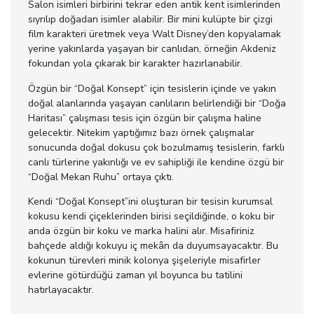
Salon isimleri birbirini tekrar eden antik kent isimlerinden
sıyrılıp doğadan isimler alabilir. Bir mini kulüpte bir çizgi
film karakteri üretmek veya Walt Disney’den kopyalamak
yerine yakınlarda yaşayan bir canlıdan, örneğin Akdeniz
fokundan yola çıkarak bir karakter hazırlanabilir.
Özgün bir “Doğal Konsept” için tesislerin içinde ve yakın
doğal alanlarında yaşayan canlıların belirlendiği bir “Doğa
Haritası” çalışması tesis için özgün bir çalışma haline
gelecektir. Nitekim yaptığımız bazı örnek çalışmalar
sonucunda doğal dokusu çok bozulmamış tesislerin, farklı
canlı türlerine yakınlığı ve ev sahipliği ile kendine özgü bir
“Doğal Mekan Ruhu” ortaya çıktı.
Kendi “Doğal Konsept”ini oluşturan bir tesisin kurumsal
kokusu kendi çiçeklerinden birisi seçildiğinde, o koku bir
anda özgün bir koku ve marka halini alır. Misafiriniz
bahçede aldığı kokuyu iç mekân da duyumsayacaktır. Bu
kokunun türevleri minik kolonya şişeleriyle misafirler
evlerine götürdüğü zaman yıl boyunca bu tatilini
hatırlayacaktır.