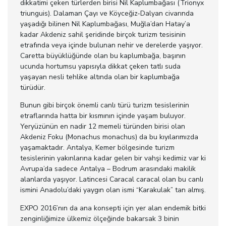
dikkatimi çeken türlerden birisi Nil Kaplumbağası (Trionyx
triunguis). Dalaman Çayı ve Köyceğiz-Dalyan civarında
yaşadığı bilinen Nil Kaplumbağası, Muğla’dan Hatay’a
kadar Akdeniz sahil şeridinde birçok turizm tesisinin
etrafında veya içinde bulunan nehir ve derelerde yaşıyor.
Caretta büyüklüğünde olan bu kaplumbağa, başının
ucunda hortumsu yapısıyla dikkat çeken tatlı suda
yaşayan nesli tehlike altında olan bir kaplumbağa
türüdür.
Bunun gibi birçok önemli canlı türü turizm tesislerinin
etraflarında hatta bir kısmının içinde yaşam buluyor.
Yeryüzünün en nadir 12 memeli türünden birisi olan
Akdeniz Foku (Monachus monachus) da bu kıyılarımızda
yaşamaktadır. Antalya, Kemer bölgesinde turizm
tesislerinin yakınlarına kadar gelen bir vahşi kedimiz var ki
Avrupa’da sadece Antalya – Bodrum arasındaki makilik
alanlarda yaşıyor. Latincesi Caracal caracal olan bu canlı
ismini Anadolu’daki yaygın olan ismi “Karakulak” tan almış.
EXPO 2016’nın da ana konsepti için yer alan endemik bitki
zenginliğimize ülkemiz ölçeğinde bakarsak 3 binin