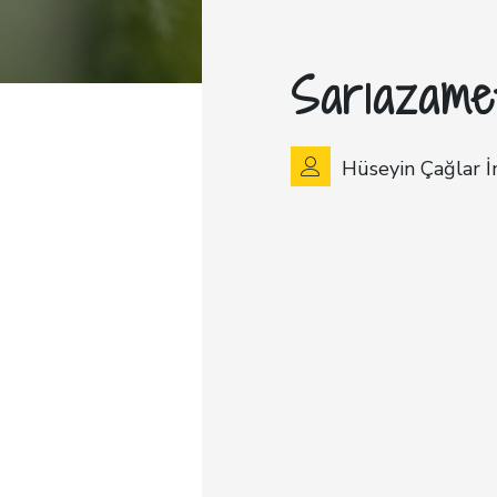
Sarıazame
Hüseyin Çağlar İ