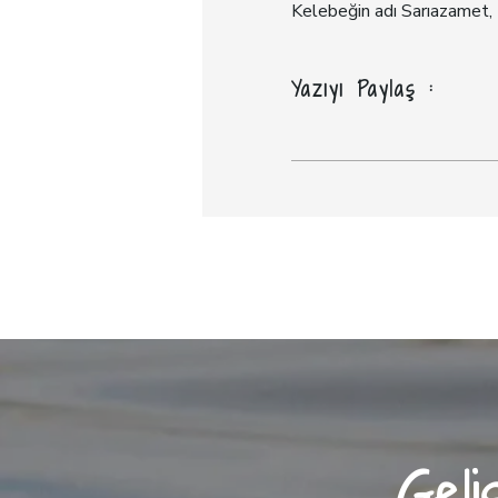
Kelebeğin adı Sarıazamet, İ
Yazıyı Paylaş :
Geli